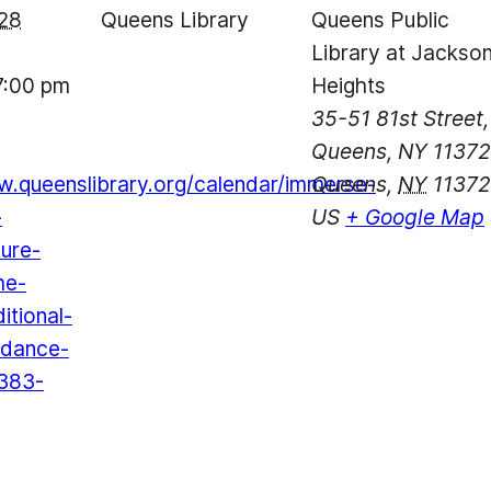
28
Queens Library
Queens Public
Library at Jackso
7:00 pm
Heights
35-51 81st Street,
Queens, NY 11372
w.queenslibrary.org/calendar/immerse-
Queens
,
NY
11372
-
US
+ Google Map
ture-
he-
itional-
-dance-
383-