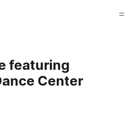
e featuring
 Dance Center