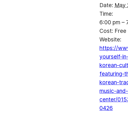
Date:
May 
Time:
6:00 pm – 
Cost:
Free
Website:
https://ww
yourself-in
korean-cul
featuring-t
korean-trad
music-and
center/015
0426